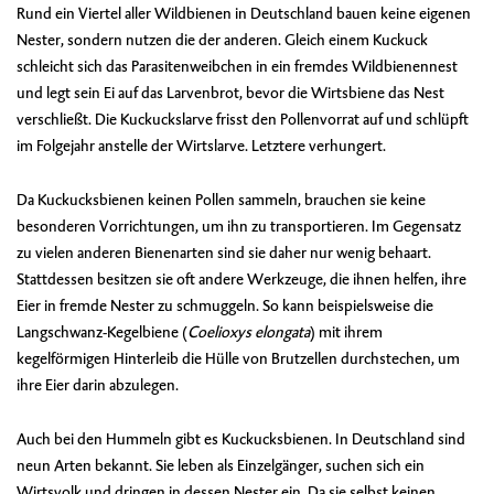
Rund ein Viertel aller Wildbienen in Deutschland bauen keine eigenen
Nester, sondern nutzen die der anderen. Gleich einem Kuckuck
schleicht sich das Parasitenweibchen in ein fremdes Wildbienennest
und legt sein Ei auf das Larvenbrot, bevor die Wirtsbiene das Nest
verschließt. Die Kuckuckslarve frisst den Pollenvorrat auf und schlüpft
im Folgejahr anstelle der Wirtslarve. Letztere verhungert.
Da Kuckucksbienen keinen Pollen sammeln, brauchen sie keine
besonderen Vorrichtungen, um ihn zu transportieren. Im Gegensatz
zu vielen anderen Bienenarten sind sie daher nur wenig behaart.
Stattdessen besitzen sie oft andere Werkzeuge, die ihnen helfen, ihre
Eier in fremde Nester zu schmuggeln. So kann beispielsweise die
Langschwanz-Kegelbiene
(
Coelioxys elongata
) mit ihrem
kegelförmigen Hinterleib die Hülle von Brutzellen durchstechen, um
ihre Eier darin abzulegen.
Auch bei den Hummeln gibt es Kuckucksbienen. In Deutschland sind
neun Arten bekannt. Sie leben als Einzelgänger, suchen sich ein
Wirtsvolk und dringen in dessen Nester ein. Da sie selbst keinen