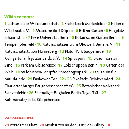
Wildbienenorte
1
Lichterfelder Weidelandschaft
·
2
Freizeitpark Marienfelde
·
3
Kolonie
Wildkraut e. V.
·
4
Museumsdorf Düppel
·
5
Britzer Garten
·
6
Flugplatz
Johannisthal
·
7
Freie Universität Berlin
·
8
Botanischer Garten Berlin
·
9
Tempelhofer Feld
·
10
Naturschutzzentrum Ökowerk Berlin e. V.
·
11
Naturschutzstation Hahneberg
·
12
Natur Park Südgelände
·
13
Kleingartenanlage Zur Linde e. V.
·
14
Spreepark
·
15
Biesenhorster
Sand
·
16
Park am Gleisdreieck
·
17
Lokschuppen Berlin
·
18
Gärten der
Welt
·
19
Wildbienen-Lehrpfad Spreebogenpark
·
20
Museum für
Naturkunde
·
21
Pankower Tor
·
22
/
23
PikoParks Reinickendorf
·
24
Charlottenburger Baugenossenschaft eG
·
25
Botanischer Volkspark
Blankenfelde
·
26
Ehemaliger Flughafen Berlin-Tegel TXL
·
27
Naturschutzgebiet Köppchensee
Verlorene Orte
28
Potsdamer Platz
·
29
Neubauten an der East Side Gallery
·
30