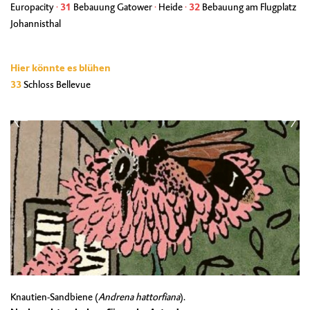
Europacity
·
31
Bebauung Gatower
·
Heide
·
32
Bebauung am Flugplatz
Johannisthal
Hier könnte es blühen
33
Schloss Bellevue
Knautien-Sandbiene (
Andrena hattorfiana
).