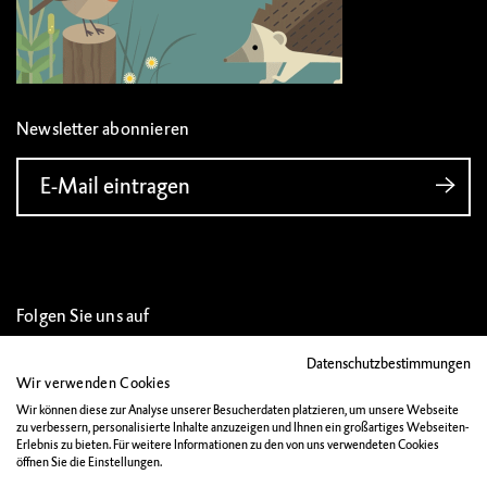
Newsletter abonnieren
E-Mail eintragen
Folgen Sie uns auf
Datenschutzbestimmungen
Wir verwenden Cookies
Wir können diese zur Analyse unserer Besucherdaten platzieren, um unsere Webseite
zu verbessern, personalisierte Inhalte anzuzeigen und Ihnen ein großartiges Webseiten-
IMPRESSUM
Erlebnis zu bieten. Für weitere Informationen zu den von uns verwendeten Cookies
öffnen Sie die Einstellungen.
DATENSCHUTZ