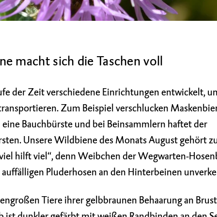
 macht sich die Taschen voll
e der Zeit verschiedene Einrichtungen entwickelt, u
 transportieren. Zum Beispiel verschlucken Maskenbie
eine Bauchbürste und bei Beinsammlern haftet der
sten. Unsere Wildbiene des Monats August gehört zu 
viel hilft viel“, denn Weibchen der Wegwarten-Hosen
e auffälligen Pluderhosen an den Hinterbeinen unverk
engroßen Tiere ihrer gelbbraunen Behaarung an Brus
ib ist dunkler gefärbt mit weißen Randbinden an den