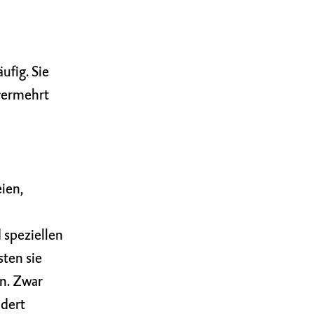
ufig. Sie
 vermehrt
ien,
 speziellen
sten sie
n. Zwar
ndert