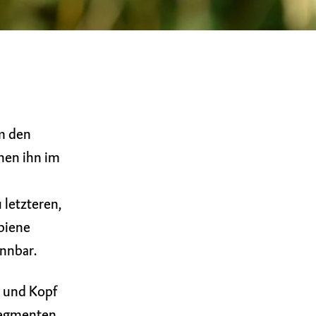
m den
nen ihn im
letzteren,
biene
ennbar.
t und Kopf
 Segmenten