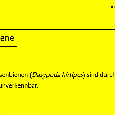
DE
iene
enbienen (
Dasypoda hirtipes
) sind durch
unverkennbar.