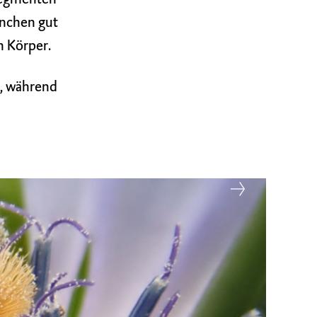
nnchen gut
n Körper.
r, während