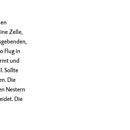
nen
ine Zelle,
nsgebenden,
 Flug in
ormt und
. Sollte
en. Die
den Nestern
eidet. Die