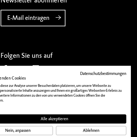
Newsletter abonnieren
E-Mail eintragen
Folgen Sie uns auf
Datenschutzbestimmungen
enden Cookies
diese zur Analyse unserer Besucherdaten platzieren, um unsere Webseite zu
 personalisierte Inhalte anzuzeigen und Ihnen ein großartiges Webseiten-Erlebnis zu
 weitere Informationen zu den von uns verwendeten Cookies öffnen Sie die
en.
IMPRESSUM
DATENSCHUTZ
Alle akzeptieren
Nein, anpassen
Ablehnen