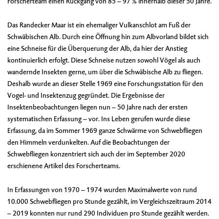
Forscherteam einen Rückgang von 85 – 97 % innerhalb dieser 50 Jahre.
Das Randecker Maar ist ein ehemaliger Vulkanschlot am Fuß der
Schwäbischen Alb. Durch eine Öffnung hin zum Albvorland bildet sich
eine Schneise für die Überquerung der Alb, da hier der Anstieg
kontinuierlich erfolgt. Diese Schneise nutzen sowohl Vögel als auch
wandernde Insekten gerne, um über die Schwäbische Alb zu fliegen.
Deshalb wurde an dieser Stelle 1969 eine Forschungsstation für den
Vogel- und Insektenzug gegründet. Die Ergebnisse der
Insektenbeobachtungen liegen nun – 50 Jahre nach der ersten
systematischen Erfassung – vor. Ins Leben gerufen wurde diese
Erfassung, da im Sommer 1969 ganze Schwärme von Schwebfliegen
den Himmeln verdunkelten. Auf die Beobachtungen der
Schwebfliegen konzentriert sich auch der im September 2020
erschienene Artikel des Forscherteams.
In Erfassungen von 1970 – 1974 wurden Maximalwerte von rund
10.000 Schwebfliegen pro Stunde gezählt, im Vergleichszeitraum 2014
– 2019 konnten nur rund 290 Individuen pro Stunde gezählt werden.