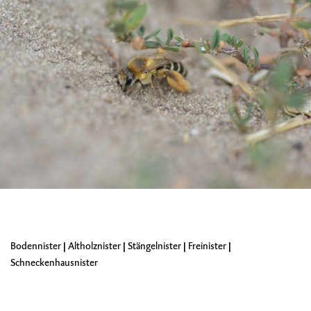
Bodennister
|
Altholznister
|
Stängelnister
|
Freinister
|
Schneckenhausnister