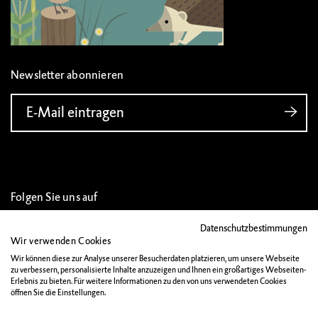
Newsletter abonnieren
E-Mail eintragen
Folgen Sie uns auf
Datenschutzbestimmungen
Wir verwenden Cookies
Wir können diese zur Analyse unserer Besucherdaten platzieren, um unsere Webseite
zu verbessern, personalisierte Inhalte anzuzeigen und Ihnen ein großartiges Webseiten-
IMPRESSUM
Erlebnis zu bieten. Für weitere Informationen zu den von uns verwendeten Cookies
öffnen Sie die Einstellungen.
DATENSCHUTZ