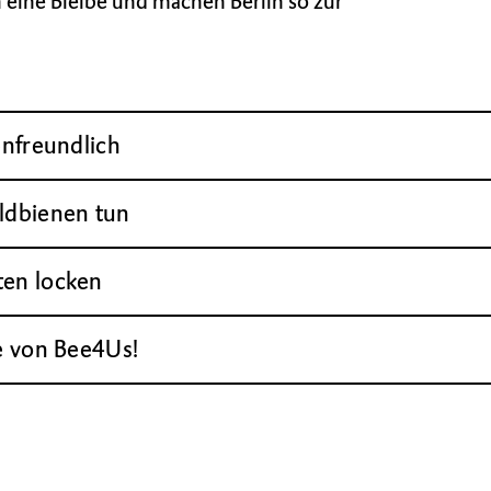
eine Bleibe und machen Berlin so zur
enfreundlich
ildbienen tun
ten locken
te von Bee4Us!