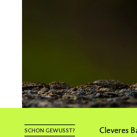
Cleveres B
SCHON GEWUSST?