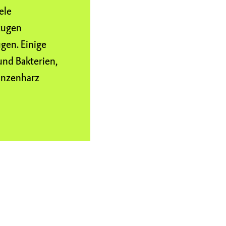
ele
rzugen
gen. Einige
und Bakterien,
anzenharz