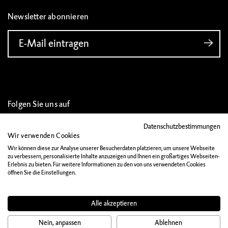
Newsletter abonnieren
E-Mail eintragen
Folgen Sie uns auf
Datenschutzbestimmungen
Wir verwenden Cookies
Wir können diese zur Analyse unserer Besucherdaten platzieren, um unsere Webseite
zu verbessern, personalisierte Inhalte anzuzeigen und Ihnen ein großartiges Webseiten-
IMPRESSUM
Erlebnis zu bieten. Für weitere Informationen zu den von uns verwendeten Cookies
öffnen Sie die Einstellungen.
DATENSCHUTZ
MATERIALIEN
Alle akzeptieren
KONTAKT
Nein, anpassen
Ablehnen