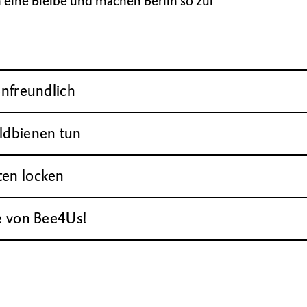
eine Bleibe und machen Berlin so zur
enfreundlich
ildbienen tun
ten locken
te von Bee4Us!