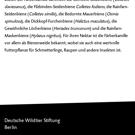
daviesanus
)
, die Filzbinden-Seidenbiene
Colletes fodiens
, die Rainfarn-
Seidenbiene (
Colletes similis
), die Bedornte Mauerbiene (
Osmia
spinulosa
), die Dickkopf-Furchenbiene (
Halictus maculatus
), die
Gewöhnliche Löcherbiene (
Heriades truncorum
)
und die
Rainfarn-
Maskenbiene (
Hylaeus nigritus
)
. Für ihren Nektar ist die Färberkamille
vor allem als Bienenweide bekannt, wobei sie auch eine wertvolle
Futterpflanze für Schmetterlinge, Raupen und andere Insekten ist.
Deutsche Wildtier Stiftung
Berlin