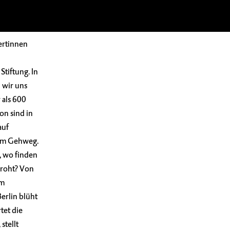
pertinnen
tiftung. In
 wir uns
 als 600
on sind in
auf
dem Gehweg.
, wo finden
droht? Von
om
erlin blüht
tet die
stellt