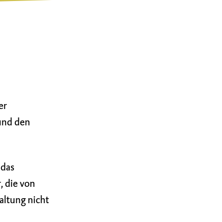
er
und den
 das
, die von
altung nicht