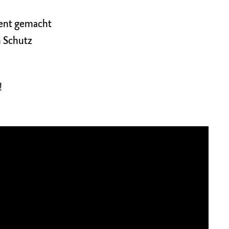
vent gemacht
n Schutz
!