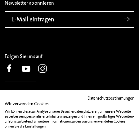
Newsletter abonnieren
E-Mail eintragen
Folgen Sie uns auf
IMPRESSUM
Datenschutzbestimmungen
DATENSCHUTZ
Wir verwenden Cookies
Wir können diese zur Analyse unserer Besucherdaten platzieren, um unsere Webseite
MATERIALIEN
zu verbessern, personalisierte Inhalte anzuzeigen und Ihnen ein großartiges Webseiten-
Erlebnis zu bieten. Für weitere Informationen zu den von uns verwendeten Cookies
KONTAKT
öffnen Sie die Einstellungen.