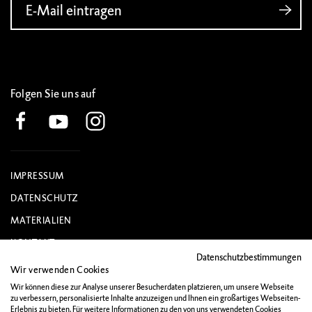
E-Mail eintragen
Folgen Sie uns auf
IMPRESSUM
DATENSCHUTZ
MATERIALIEN
KONTAKT
Datenschutzbestimmungen
Wir verwenden Cookies
Wir können diese zur Analyse unserer Besucherdaten platzieren, um unsere Webseite
zu verbessern, personalisierte Inhalte anzuzeigen und Ihnen ein großartiges Webseiten-
Erlebnis zu bieten. Für weitere Informationen zu den von uns verwendeten Cookies