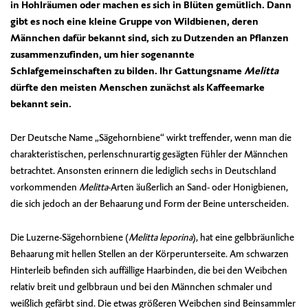
in Hohlräumen oder machen es sich in Blüten gemütlich. Dann
gibt es noch eine kleine Gruppe von Wildbienen, deren
Männchen dafür bekannt sind, sich zu Dutzenden an Pflanzen
zusammenzufinden, um hier sogenannte
Schlafgemeinschaften zu bilden. Ihr Gattungsname
Melitta
dürfte den meisten Menschen zunächst als Kaffeemarke
bekannt sein.
Der Deutsche Name „Sägehornbiene“ wirkt treffender, wenn man die
charakteristischen, perlenschnurartig gesägten Fühler der Männchen
betrachtet. Ansonsten erinnern die lediglich sechs in Deutschland
vorkommenden
Melitta
-Arten äußerlich an Sand- oder Honigbienen,
die sich jedoch an der Behaarung und Form der Beine unterscheiden.
Die Luzerne-Sägehornbiene (
Melitta leporina
), hat eine gelbbräunliche
Behaarung mit hellen Stellen an der Körperunterseite. Am schwarzen
Hinterleib befinden sich auffällige Haarbinden, die bei den Weibchen
relativ breit und gelbbraun und bei den Männchen schmaler und
weißlich gefärbt sind. Die etwas größeren Weibchen sind Beinsammler