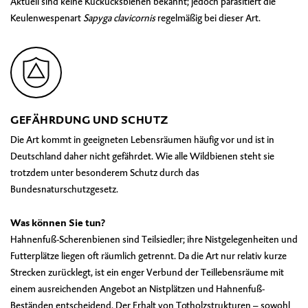
Aktuell sind keine Kuckucksbienen bekannt; jedoch parasitiert die
Keulenwespenart
Sapyga clavicornis
regelmäßig bei dieser Art.
GEFÄHRDUNG UND SCHUTZ
Die Art kommt in geeigneten Lebensräumen häufig vor und ist in
Deutschland daher nicht gefährdet. Wie alle Wildbienen steht sie
trotzdem unter besonderem Schutz durch das
Bundesnaturschutzgesetz.
Was können Sie tun?
Hahnenfuß-Scherenbienen sind Teilsiedler; ihre Nistgelegenheiten und
Futterplätze liegen oft räumlich getrennt. Da die Art nur relativ kurze
Strecken zurücklegt, ist ein enger Verbund der Teillebensräume mit
einem ausreichenden Angebot an Nistplätzen und Hahnenfuß-
Beständen entscheidend. Der Erhalt von Totholzstrukturen – sowohl