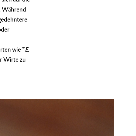
en. Während
gedehntere
oder
e
rten wie *
E.
er Wirte zu