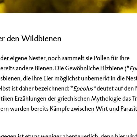
ter den Wildbienen
er eigene Nester, noch sammelt sie Pollen für ihre
eits andere Bienen. Die Gewöhnliche Filzbiene (*
Ep
sbienen, die ihre Eier möglichst unbemerkt in die Nest
bst ist daher bezeichnend: *
Epeolus*
deutet auf den
ntiken Erzählungen der griechischen Mythologie das T
tern wurden bereits Kämpfe zwischen Wirt und Parasi
egen ist etwas weniger abenteuerlich, denn hier wird 