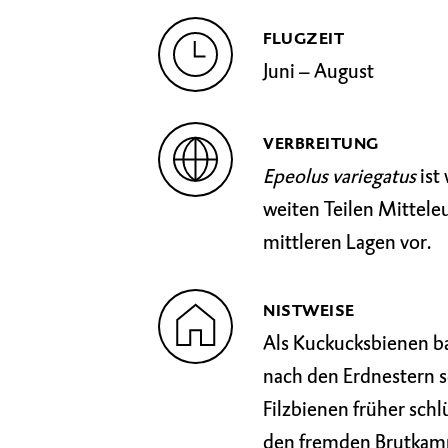
FLUGZEIT
Juni – August
VERBREITUNG
Epeolus variegatus
ist
weiten Teilen Mitteleu
mittleren Lagen vor.
NISTWEISE
Als Kuckucksbienen b
nach den Erdnestern s
Filzbienen früher schl
den fremden Brutkamme