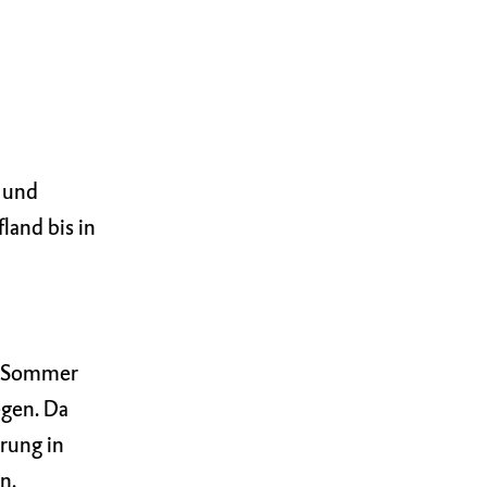
d und
land bis in
im Sommer
egen. Da
prung in
n.