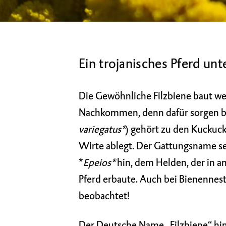
Ein trojanisches Pferd un
Die Gewöhnliche Filzbiene baut wed
Nachkommen, denn dafür sorgen ber
variegatus*
) gehört zu den Kuckuck
Wirte ablegt. Der Gattungsname sel
*
Epeios*
hin, dem Helden, der in a
Pferd erbaute. Auch bei Bienennes
beobachtet!
Der Deutsche Name „Filzbiene“ hing