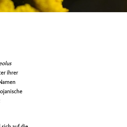
eolus
er ihrer
 Namen
rojanische
t
sich auf die