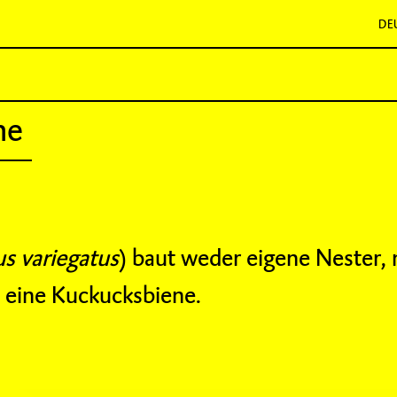
DE
ne
s variegatus
) baut weder eigene Nester,
t eine Kuckucksbiene.