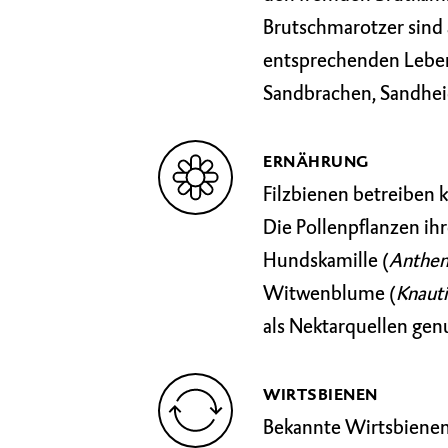
Brutschmarotzer sind
entsprechenden Leben
Sandbrachen, Sandheid
ERNÄHRUNG
Filzbienen betreiben 
Die Pollenpflanzen ihr
Hundskamille (
Anthem
Witwenblume (
Knauti
als Nektarquellen genu
WIRTSBIENEN
Bekannte Wirtsbienen