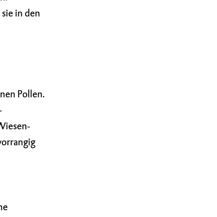
sie in den
nen Pollen.
-
 Wiesen-
vorrangig
ne