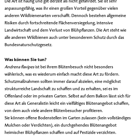
Die Art ist häufig und gilt derzeit als nicht gefährdet. Sie ist sehr
anpassungsfähig, was ihr einen großen Vorteil gegenüber vielen
anderen Wildbienenarten verschafft. Dennoch bestehen allgemeine
Risiken durch fortschreitende Flächenversiegelung, intensive
Landwirtschaft und dem Verlust von Blühpflanzen. Die Art steht wie
alle anderen Wildbienen auch unter besonderem Schutz durch das
Bundesnaturschutzgesetz.
Was können Sie tun?
Andrena flavipes
ist bei ihrem Blütenbesuch nicht besonders
wählerisch, was es wiederum einfach macht diese Art zu fördern.
Schutzmaßnahmen sollten immer darauf abzielen, eine möglichst
strukturreiche Landschaft zu schaffen und zu erhalten, sei es im
Offenland oder im privaten Garten. Selbst auf dem Balkon lässt sich für
diese Art als Generalistin leicht ein vielfältiges Blütenangebot schaffen,
von dem auch viele andere Blütenbesucher profitieren.
Sie können offene Bodenstellen im Garten zulassen (kein vollständiges
Mulchen oder Verdichten), ein durchgehendes Blütenangebot
heimischer Blühpflanzen schaffen und auf Pestizide verzichten.