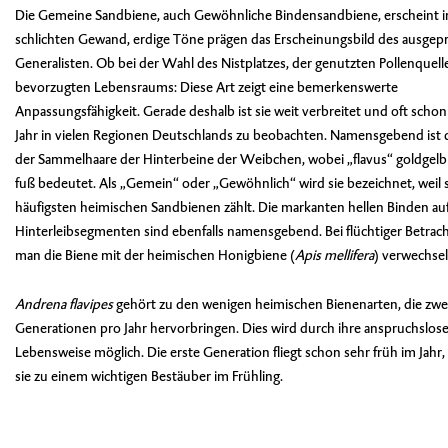
Die Gemeine Sandbiene, auch Gewöhnliche Bindensandbiene, erscheint 
schlichten Gewand, erdige Töne prägen das Erscheinungsbild des ausgep
Generalisten. Ob bei der Wahl des Nistplatzes, der genutzten Pollenquell
bevorzugten Lebensraums: Diese Art zeigt eine bemerkenswerte
Anpassungsfähigkeit. Gerade deshalb ist sie weit verbreitet und oft schon
Jahr in vielen Regionen Deutschlands zu beobachten. Namensgebend ist 
der Sammelhaare der Hinterbeine der Weibchen, wobei „flavus“ goldgelb
fuß bedeutet. Als „Gemein“ oder „Gewöhnlich“ wird sie bezeichnet, weil 
häufigsten heimischen Sandbienen zählt. Die markanten hellen Binden au
Hinterleibsegmenten sind ebenfalls namensgebend. Bei flüchtiger Betra
man die Biene mit der heimischen Honigbiene (
Apis mellifera
) verwechsel
Andrena flavipes
gehört zu den wenigen heimischen Bienenarten, die zwe
Generationen pro Jahr hervorbringen. Dies wird durch ihre anspruchslos
Lebensweise möglich. Die erste Generation fliegt schon sehr früh im Jahr
sie zu einem wichtigen Bestäuber im Frühling.