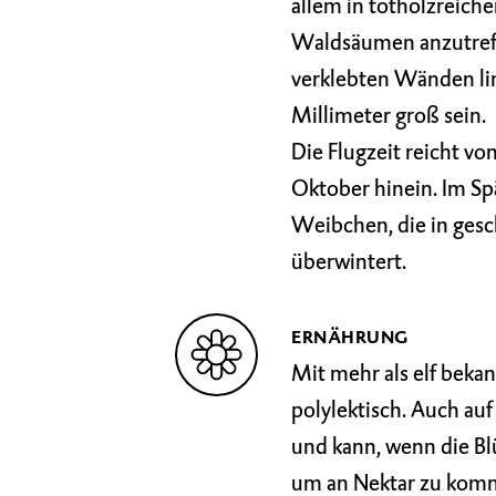
allem in totholzreic
Waldsäumen anzutreff
verklebten Wänden lin
Millimeter groß sein.
Die Flugzeit reicht v
Oktober hinein. Im S
Weibchen, die in ges
überwintert.
ERNÄHRUNG
Mit mehr als elf bekan
polylektisch. Auch auf
und kann, wenn die Blü
um an Nektar zu komme