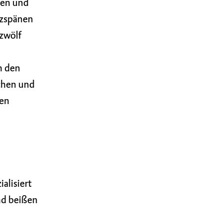
sen und
lzspänen
 zwölf
n den
chen und
ten
alisiert
and beißen