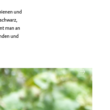
bienen und
 schwarz,
nnt man an
enden und