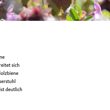
ene
eitet sich
Holzbiene
serstuhl
ist deutlich