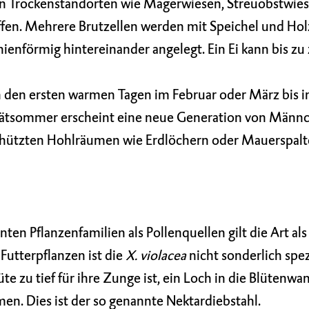
hen Trockenstandorten wie Magerwiesen, Streuobstwie
en. Mehrere Brutzellen werden mit Speichel und Ho
ienförmig hintereinander angelegt. Ein Ei kann bis zu
on den ersten warmen Tagen im Februar oder März bis i
pätsommer erscheint eine neue Generation von Männ
chützten Hohlräumen wie Erdlöchern oder Mauerspal
nten Pflanzenfamilien als Pollenquellen gilt die Art als
 Futterpflanzen ist die
X. violacea
nicht sonderlich spezi
te zu tief für ihre Zunge ist, ein Loch in die Blütenw
n. Dies ist der so genannte Nektardiebstahl.