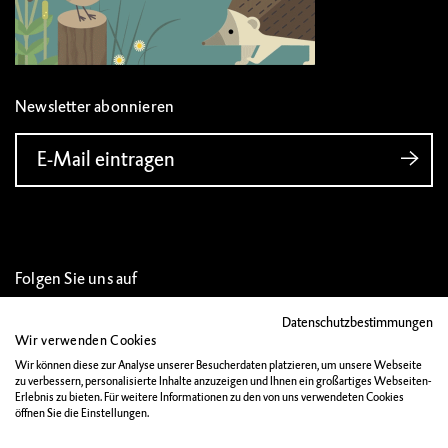
Newsletter abonnieren
E-Mail eintragen
Folgen Sie uns auf
Datenschutzbestimmungen
Wir verwenden Cookies
Wir können diese zur Analyse unserer Besucherdaten platzieren, um unsere Webseite
zu verbessern, personalisierte Inhalte anzuzeigen und Ihnen ein großartiges Webseiten-
IMPRESSUM
Erlebnis zu bieten. Für weitere Informationen zu den von uns verwendeten Cookies
öffnen Sie die Einstellungen.
DATENSCHUTZ