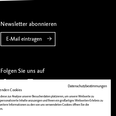
Newsletter abonnieren
E-Mail eintragen
Folgen Sie uns auf
Datenschutzbestimmungen
enden Cookies
diese zur Analyse unserer Besucherdaten platzieren, um unsere Webseite zu
 personalisierte Inhalte anzuzeigen und Ihnen ein großartiges Webseiten-Erlebnis zu
 weitere Informationen zu den von uns verwendeten Cookies öffnen Sie die
en.
IMPRESSUM
DATENSCHUTZ