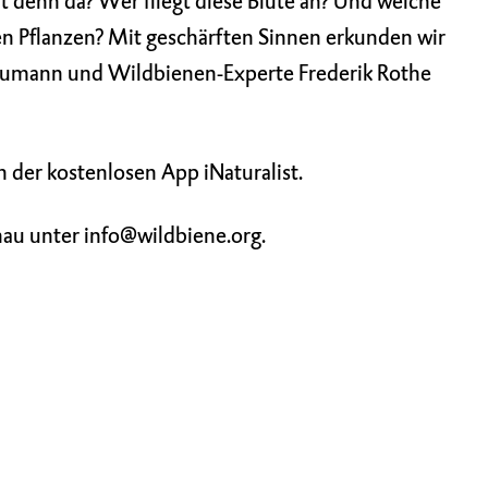
t denn da? Wer fliegt diese Blüte an? Und welche
n Pflanzen? Mit geschärften Sinnen erkunden wir
eumann und Wildbienen-Experte Frederik Rothe
ion der kostenlosen App
iNaturalist
.
nau unter info@wildbiene.org.