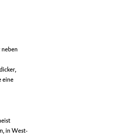
t neben
dicker,
e eine
eist
n, in West-