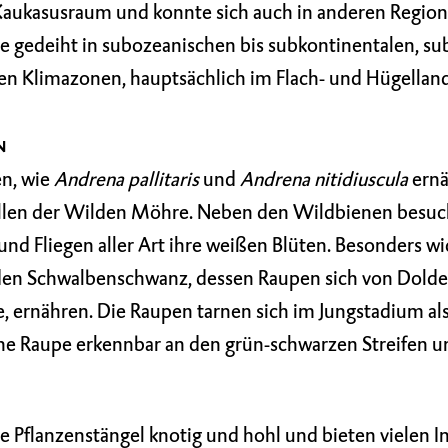
Kaukasusraum und konnte sich auch in anderen Region
ie gedeiht in subozeanischen bis subkontinentalen, su
en Klimazonen, hauptsächlich im Flach- und Hügelland
N
en, wie
Andrena pallitaris
und
Andrena nitidiuscula
ernä
llen der Wilden Möhre. Neben den Wildbienen besu
und Fliegen aller Art ihre weißen Blüten. Besonders wic
den Schwalbenschwanz, dessen Raupen sich von Dolde
 ernähren. Die Raupen tarnen sich im Jungstadium al
ne Raupe erkennbar an den grün-schwarzen Streifen 
e Pflanzenstängel knotig und hohl und bieten vielen In