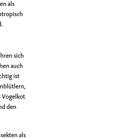
en als
btropisch
.
hren sich
chen auch
htig ist
nblütlern,
s Vogelkot
und den
sekten als