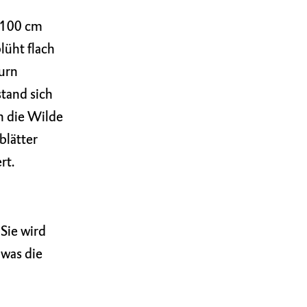
d 100 cm
lüht flach
purn
stand sich
h die Wilde
blätter
rt.
Sie wird
was die