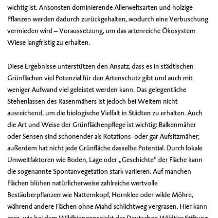
wichtig ist. Ansonsten dominierende Allerweltsarten und holzige
Pflanzen werden dadurch zurückgehalten, wodurch eine Verbuschung
vermieden wird – Voraussetzung, um das artenreiche Ökosystem
Wiese langfristig zu erhalten.
Diese Ergebnisse unterstützen den Ansatz, dass es in städtischen
Grünflächen viel Potenzial für den Artenschutz gibt und auch mit
weniger Aufwand viel geleistet werden kann. Das gelegentliche
Stehenlassen des Rasenmähers ist jedoch bei Weitem nicht
ausreichend, um die biologische Vielfalt in Städten zu erhalten. Auch
die Art und Weise der Grünflächenpflege ist wichtig: Balkenmäher
oder Sensen sind schonender als Rotations- oder gar Aufsitzmäher;
außerdem hat nicht jede Grünfläche dasselbe Potential. Durch lokale
Umweltfaktoren wie Boden, Lage oder „Geschichte“ der Fläche kann
die sogenannte Spontanvegetation stark variieren. Auf manchen
Flächen blühen natürlicherweise zahlreiche wertvolle
Bestäuberpflanzen wie Natternkopf, Hornklee oder wilde Möhre,
während andere Flächen ohne Mahd schlichtweg vergrasen. Hier kann
man, wie bei dem Wildbienenprojekt der Deutschen Wildtier Stiftung,