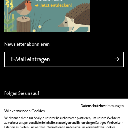
Newsletter abonnieren
E-Mail eintragen
Folgen Sie uns auf
Datenschutzbestimmungen
Wir verwenden Cookies
Wir können diese zur Analyse unserer Besucherdaten platzieren, um unsere Webseite
zu verbessern, personalisierte Inhalte anzuzeigen und Ihnen ein großartiges Webseiten-
IMPRESSUM
Erlebnis zu bieten. Für weitere Informationen zu den von uns verwendeten Cookies