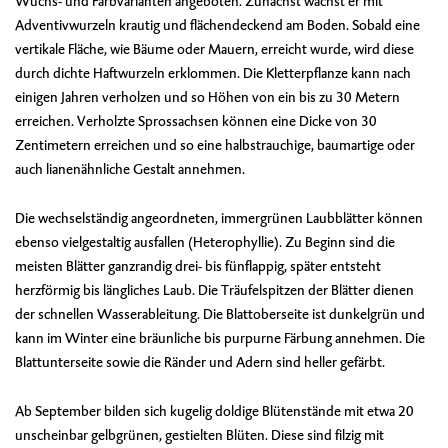
Wuchs- und Farbvarianten angeboten. Zunächst wächst er mit
Adventivwurzeln krautig und flächendeckend am Boden. Sobald eine
vertikale Fläche, wie Bäume oder Mauern, erreicht wurde, wird diese
durch dichte Haftwurzeln erklommen. Die Kletterpflanze kann nach
einigen Jahren verholzen und so Höhen von ein bis zu 30 Metern
erreichen. Verholzte Sprossachsen können eine Dicke von 30
Zentimetern erreichen und so eine halbstrauchige, baumartige oder
auch lianenähnliche Gestalt annehmen.
Die wechselständig angeordneten, immergrünen Laubblätter können
ebenso vielgestaltig ausfallen (Heterophyllie). Zu Beginn sind die
meisten Blätter ganzrandig drei- bis fünflappig, später entsteht
herzförmig bis längliches Laub. Die Träufelspitzen der Blätter dienen
der schnellen Wasserableitung. Die Blattoberseite ist dunkelgrün und
kann im Winter eine bräunliche bis purpurne Färbung annehmen. Die
Blattunterseite sowie die Ränder und Adern sind heller gefärbt.
Ab September bilden sich kugelig doldige Blütenstände mit etwa 20
unscheinbar gelbgrünen, gestielten Blüten. Diese sind filzig mit