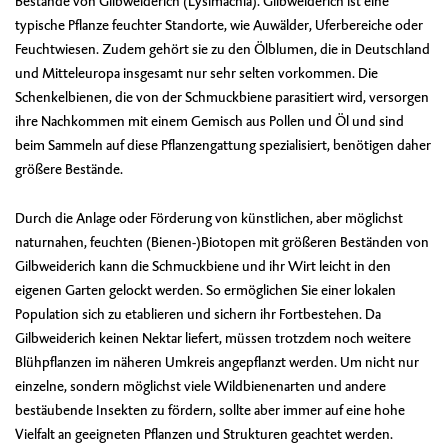
Bestände von Gilbweiderich (Lysimachia). Gilbweiderich ist eine
typische Pflanze feuchter Standorte, wie Auwälder, Uferbereiche oder
Feuchtwiesen. Zudem gehört sie zu den Ölblumen, die in Deutschland
und Mitteleuropa insgesamt nur sehr selten vorkommen. Die
Schenkelbienen, die von der Schmuckbiene parasitiert wird, versorgen
ihre Nachkommen mit einem Gemisch aus Pollen und Öl und sind
beim Sammeln auf diese Pflanzengattung spezialisiert, benötigen daher
größere Bestände.
Durch die Anlage oder Förderung von künstlichen, aber möglichst
naturnahen, feuchten (Bienen-)Biotopen mit größeren Beständen von
Gilbweiderich kann die Schmuckbiene und ihr Wirt leicht in den
eigenen Garten gelockt werden. So ermöglichen Sie einer lokalen
Population sich zu etablieren und sichern ihr Fortbestehen. Da
Gilbweiderich keinen Nektar liefert, müssen trotzdem noch weitere
Blühpflanzen im näheren Umkreis angepflanzt werden. Um nicht nur
einzelne, sondern möglichst viele Wildbienenarten und andere
bestäubende Insekten zu fördern, sollte aber immer auf eine hohe
Vielfalt an geeigneten Pflanzen und Strukturen geachtet werden.