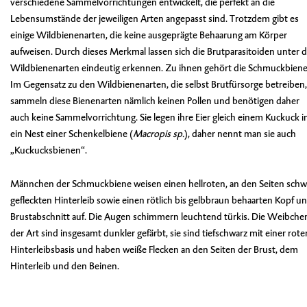
verschiedene Sammelvorrichtungen entwickelt, die perfekt an die
Lebensumstände der jeweiligen Arten angepasst sind. Trotzdem gibt es
einige Wildbienenarten, die keine ausgeprägte Behaarung am Körper
aufweisen. Durch dieses Merkmal lassen sich die Brutparasitoiden unter 
Wildbienenarten eindeutig erkennen. Zu ihnen gehört die Schmuckbiene
Im Gegensatz zu den Wildbienenarten, die selbst Brutfürsorge betreiben,
sammeln diese Bienenarten nämlich keinen Pollen und benötigen daher
auch keine Sammelvorrichtung. Sie legen ihre Eier gleich einem Kuckuck i
ein Nest einer Schenkelbiene (
Macropis sp.
), daher nennt man sie auch
„Kuckucksbienen“.
Männchen der Schmuckbiene weisen einen hellroten, an den Seiten schw
gefleckten Hinterleib sowie einen rötlich bis gelbbraun behaarten Kopf u
Brustabschnitt auf. Die Augen schimmern leuchtend türkis. Die Weibche
der Art sind insgesamt dunkler gefärbt, sie sind tiefschwarz mit einer rote
Hinterleibsbasis und haben weiße Flecken an den Seiten der Brust, dem
Hinterleib und den Beinen.