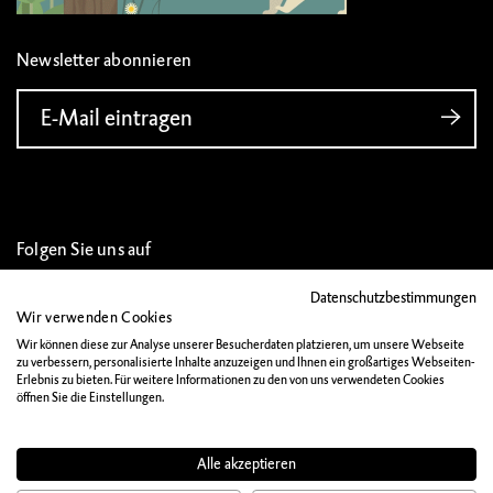
Newsletter abonnieren
E-Mail eintragen
Folgen Sie uns auf
Datenschutzbestimmungen
Wir verwenden Cookies
Wir können diese zur Analyse unserer Besucherdaten platzieren, um unsere Webseite
zu verbessern, personalisierte Inhalte anzuzeigen und Ihnen ein großartiges Webseiten-
IMPRESSUM
Erlebnis zu bieten. Für weitere Informationen zu den von uns verwendeten Cookies
öffnen Sie die Einstellungen.
DATENSCHUTZ
MATERIALIEN
Alle akzeptieren
KONTAKT