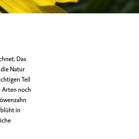
chnet. Das
 die Natur
ichtigen Teil
n Arten noch
 Löwenzahn
 blüht in
liche