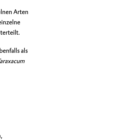
elnen Arten
 einzelne
erteilt.
ebenfalls als
Taraxacum
,