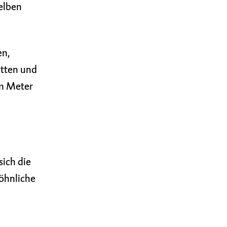
gelben
en,
itten und
em Meter
sich die
öhnliche