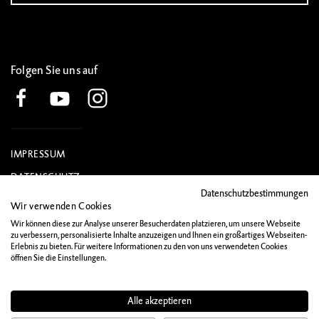
Folgen Sie uns auf
IMPRESSUM
DATENSCHUTZ
Datenschutzbestimmungen
MATERIALIEN
Wir verwenden Cookies
KONTAKT
Wir können diese zur Analyse unserer Besucherdaten platzieren, um unsere Webseite
zu verbessern, personalisierte Inhalte anzuzeigen und Ihnen ein großartiges Webseiten-
Erlebnis zu bieten. Für weitere Informationen zu den von uns verwendeten Cookies
öffnen Sie die Einstellungen.
Alle akzeptieren