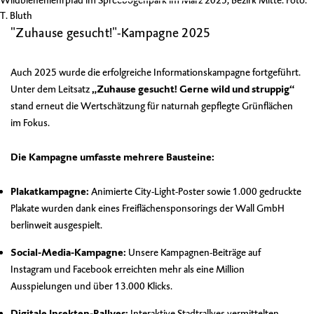
Wildbienenlehrpfad im Spreebogenpark im März 2025, Bezirk Mitte. Foto:
T. Bluth
"Zuhause gesucht!"-Kampagne 2025
Auch 2025 wurde die erfolgreiche Informationskampagne fortgeführt.
Unter dem Leitsatz
„Zuhause gesucht! Gerne wild und struppig“
stand erneut die Wertschätzung für naturnah gepflegte Grünflächen
im Fokus.
Die Kampagne umfasste mehrere Bausteine:
Plakatkampagne:
Animierte City-Light-Poster sowie 1.000 gedruckte
Plakate wurden dank eines Freiflächensponsorings der Wall GmbH
berlinweit ausgespielt.
Social-Media-Kampagne:
Unsere Kampagnen-Beiträge auf
Instagram und Facebook erreichten mehr als eine Million
Ausspielungen und über 13.000 Klicks.
Digitale Insekten-Rallyes:
Interaktive Stadtrallyes vermittelten